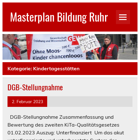
Skip
to
Masterplan Bildung Ruhr
content
GEW Stadtverband Gelsenkirchen
Kategorie:
Kindertagesstätten
DGB-Stellungnahme
2. Februar 2023
DGB-Stellungnahme Zusammenfassung und
Bewertung des zweiten KiTa-Qualitätsgesetzes
01.02.2023 Auszug: Unterfinanziert Um das akut