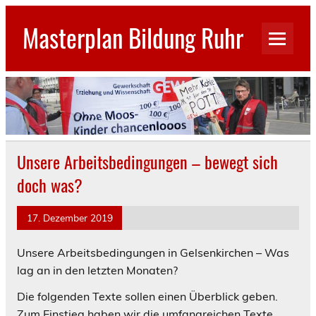
Skip
to
Masterplan Bildung Ruhr
content
GEW Stadtverband Gelsenkirchen
Unsere Arbeitsbedingungen – bewegt sich
doch was?
17. Dezember 2019
Unsere Arbeitsbedingungen in Gelsenkirchen – Was
lag an in den letzten Monaten?
Die folgenden Texte sollen einen Überblick geben.
Zum Einstieg haben wir die umfangreichen Texte