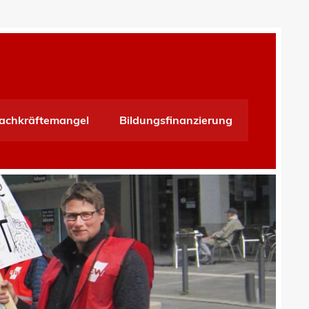
achkräftemangel
Bildungsfinanzierung