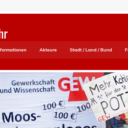
hr
nformationen
Akteure
Stadt / Land / Bund
F