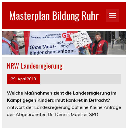
Skip
to
Masterplan Bildung Ruhr
content
GEW Stadtverband Gelsenkirchen
NRW Landesregierung
29. April 2019
Welche Maßnahmen zieht die Landesregierung im
Kampf gegen Kinderarmut konkret in Betracht?
Antwort der Landesregierung auf eine Kleine Anfrage
des Abgeordneten Dr. Dennis Maelzer SPD