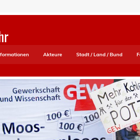
hr
nformationen
Akteure
Stadt / Land / Bund
F