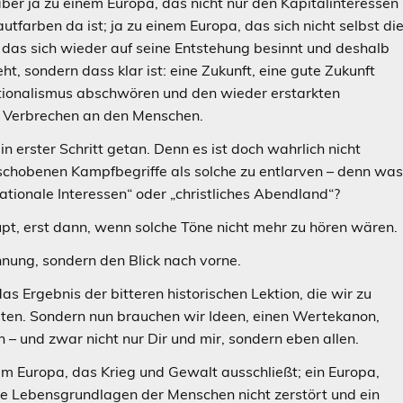
aber ja zu einem Europa, das nicht nur den Kapitalinteressen
utfarben da ist; ja zu einem Europa, das sich nicht selbst di
das sich wieder auf seine Entstehung besinnt und deshalb
eht, sondern dass klar ist: eine Zukunft, eine gute Zukunft
tionalismus abschwören und den wieder erstarkten
in Verbrechen an den Menschen.
 erster Schritt getan. Denn es ist doch wahrlich nicht
eschobenen Kampfbegriffe als solche zu entlarven – denn wa
„nationale Interessen“ oder „christliches Abendland“?
pt, erst dann, wenn solche Töne nicht mehr zu hören wären.
nnung, sondern den Blick nach vorne.
s Ergebnis der bitteren historischen Lektion, die wir zu
Zeiten. Sondern nun brauchen wir Ideen, einen Wertekanon,
 – und zwar nicht nur Dir und mir, sondern eben allen.
nem Europa, das Krieg und Gewalt ausschließt; ein Europa,
 die Lebensgrundlagen der Menschen nicht zerstört und ein