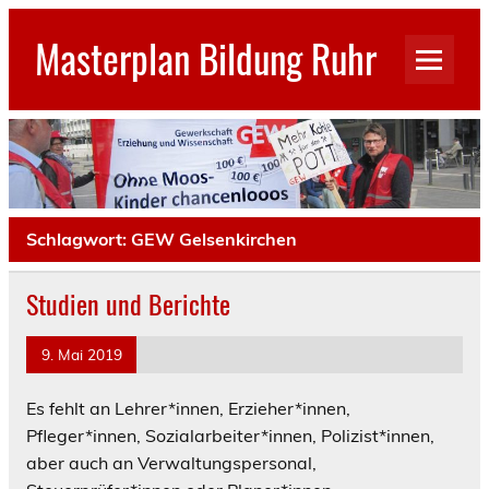
Skip
to
Masterplan Bildung Ruhr
content
GEW Stadtverband Gelsenkirchen
Schlagwort:
GEW Gelsenkirchen
Studien und Berichte
9. Mai 2019
Es fehlt an Lehrer*innen, Erzieher*innen,
Pfleger*innen, Sozialarbeiter*innen, Polizist*innen,
aber auch an Verwaltungspersonal,